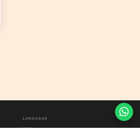
LANGUAGE
🇪🇸 Español
🇬🇧 English