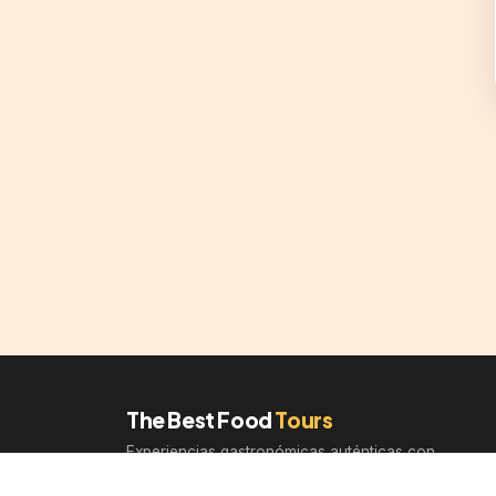
The Best Food
Tours
Experiencias gastronómicas auténticas con
guías locales expertos.