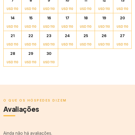
7
8
9
10
11
12
13
USD 110
USD 110
USD 110
USD 110
USD 110
USD 110
USD 110
14
15
16
17
18
19
20
USD 110
USD 110
USD 110
USD 110
USD 110
USD 110
USD 110
21
22
23
24
25
26
27
USD 110
USD 110
USD 110
USD 110
USD 110
USD 110
USD 110
28
29
30
USD 110
USD 110
USD 110
O QUE OS HÓSPEDES DIZEM
Avaliações
Ainda não há avaliações.